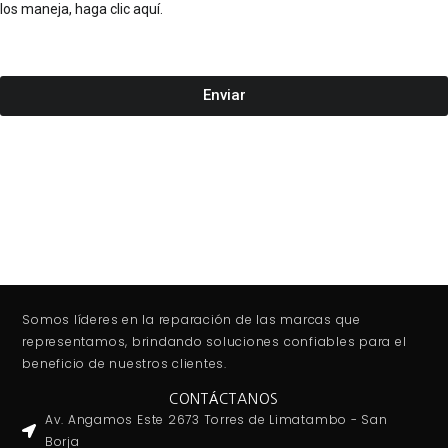
quince (15) días hábiles, el cual es improrrogable.
Si tiene alguna pregunta sobre la privacidad de sus datos y cómo Ceser
los maneja, haga clic aquí.
Enviar
Somos líderes en la reparación de las marcas que
representamos, brindando soluciones confiables para el
beneficio de nuestros clientes.