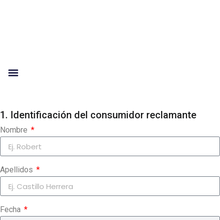
A problem was detected in the following Form. Submitting it
could result in errors. Please contact the site administrator.
1. Identificación del consumidor reclamante
Nombre
Apellidos